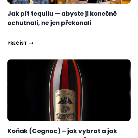
Jak pít tequilu — abyste ji konečně
ochutnali, ne jen překonali
JAK
PŘEČÍST
PÍT
TEQUILU
—
ABYSTE
JI
KONEČNĚ
OCHUTNALI,
NE
JEN
PŘEKONALI
Koňak (Cognac) – jak vybrat a jak