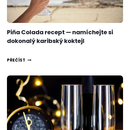
JAK
NETREFIT
VEDLE
Piña Colada recept — namíchejte si
dokonalý karibský koktejl
PIÑA
PŘEČÍST
COLADA
RECEPT
—
NAMÍCHEJTE
SI
DOKONALÝ
KARIBSKÝ
KOKTEJL