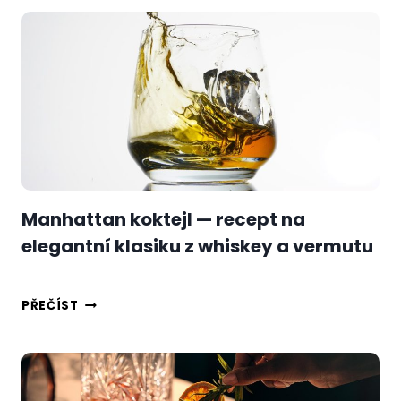
—
JAK
NAMÍCHAT
PRAVÝ
TIKI
KOKTEJL
A
NEPROLETĚT
S
RUMEM
Manhattan koktejl — recept na
elegantní klasiku z whiskey a vermutu
MANHATTAN
PŘEČÍST
KOKTEJL
—
RECEPT
NA
ELEGANTNÍ