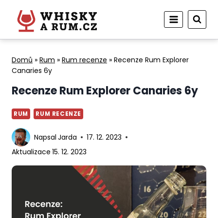
Přeskočit
na
obsah
Domů
»
Rum
»
Rum recenze
»
Recenze Rum Explorer
Canaries 6y
Recenze Rum Explorer Canaries 6y
RUM
RUM RECENZE
Napsal
Jarda
17. 12. 2023
Aktualizace
15. 12. 2023