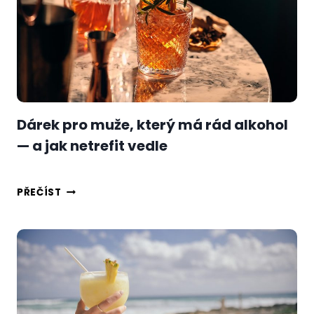
KLASIKU
Z
WHISKEY
A
VERMUTU
Dárek pro muže, který má rád alkohol
— a jak netrefit vedle
DÁREK
PŘEČÍST
PRO
MUŽE,
KTERÝ
MÁ
RÁD
ALKOHOL
—
A