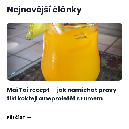
Nejnovější články
Mai Tai recept — jak namíchat pravý
tiki koktejl a neproletět s rumem
MAI
PŘEČÍST
TAI
RECEPT